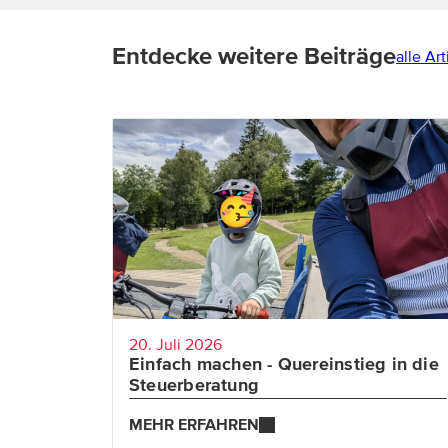
Entdecke weitere Beiträge
alle Art
Von der Rechtsanwaltskanzlei bis hin zum
Manager eines Teams im Bereich
Finanzstraf- und Verfahrensrecht bei BDO:
Bernhard ist seinen ganz eigenen Weg
gegangen. Er zeigt damit, wie vielfältig die
beruflichen Möglichkeiten mit
einem Wirtschafts- oder Jusstudium sind -
von der klassischen Karriere als
Steuerberater:in bis hin zum Quereinstieg
20. Juli 2026
in diesen Bereich.
Einfach machen - Quereinstieg in die
Steuerberatung
MEHR ERFAHREN
MEHR ERFAHREN