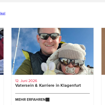
ikel
Zwischen Steuerdschungel, Standortaufbau
und Kinder-ins-Bett-Bringen: Franz-Stefan
zeigt, wie moderne Arbeitszeitmodelle,
Vertrauen sowie ein starkes Team es
möglich machen, Karriere und Papa-Sein
miteinander zu verbinden.
12. Juni 2026
Vatersein & Karriere in Klagenfurt
MEHR ERFAHREN
MEHR ERFAHREN