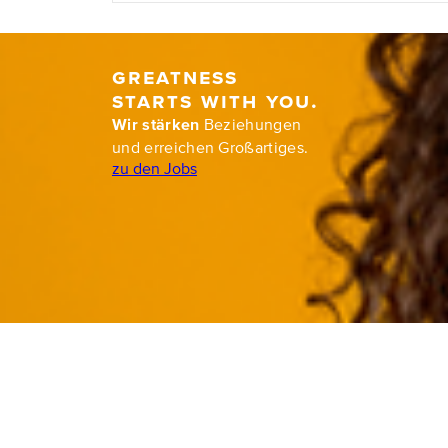
Greatness
starts with you.
Wir stärken
Beziehungen
und erreichen Großartiges.
zu den Jobs