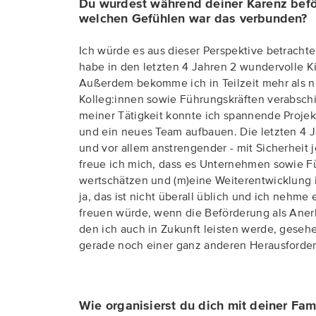
Du wurdest während deiner Karenz beför
welchen Gefühlen war das verbunden?
Ich würde es aus dieser Perspektive betrachte
habe in den letzten 4 Jahren 2 wundervolle 
Außerdem bekomme ich in Teilzeit mehr als n
Kolleg:innen sowie Führungskräften verabsc
meiner Tätigkeit konnte ich spannende Projek
und ein neues Team aufbauen. Die letzten 4 J
und vor allem anstrengender - mit Sicherheit 
freue ich mich, dass es Unternehmen sowie Fü
wertschätzen und (m)eine Weiterentwicklung 
ja, das ist nicht überall üblich und ich nehme
freuen würde, wenn die Beförderung als Aner
den ich auch in Zukunft leisten werde, geseh
gerade noch einer ganz anderen Herausforde
Wie organisierst du dich mit deiner Fam