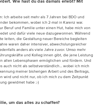
dert. Wie hast du das damals erlebt? Mit
n: Ich arbeite seit mehr als 7 Jahren bei BDO und
Kinder bekommen, wobei ich 2-mal in Karenz war.
ur Beruf und Familie unter einen Hut, habe mich von
hiedet und dafür viele neue dazugewonnen. Während
te leiten, die Gestaltung neuer Bereiche begleiten
ahre waren daher intensiver, abwechslungsreicher
jedenfalls anders als viele Jahre zuvor. Umso mehr
hrungskräfte und Kolleg:innen gibt, die jene Leistung
in allen Lebensphasen ermöglichen und fördern. Und
 es auch nicht als selbstverständlich… wobei ich mich
kennung meiner bisherigen Arbeit und des Beitrags,
en wird und nicht nur, ob ich mich zu dem Zeitpunkt
rung gewidmet habe ;-)
ilie, um das alles zu schaffen?