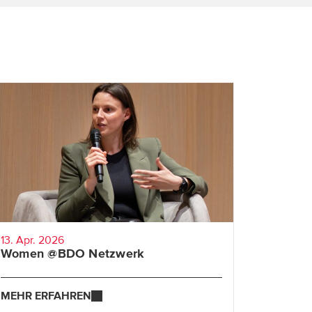
Stefanie aus dem Bereich Learning &
Development erzählt, wie aus einer Idee
ein starkes Frauennetzwerk mit
regelmäßigen Events geworden ist.
Ob Empowerment, Selbstfürsorge oder der
weibliche Zyklus – mit Women @BDO ist
ein Netzwerk für alle BDO Mitarbeiterinnen
entstanden. Es sorgt für Austausch,
Stärkung und gegenseitige Unterstützung.
13. Apr. 2026
Women @BDO Netzwerk
MEHR ERFAHREN
MEHR ERFAHREN