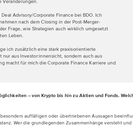
te Veränderungen.
h Deal Advisory/Corporate Finance bei BDO. Ich
rnehmen nach dem Closing in der Post-Merger-
 der Frage, wie Strategien auch wirklich umgesetzt
hten Leben.
 ich zusätzlich eine stark praxisorientierte
t nur aus Investor:innensicht, sondern auch aus
g macht für mich die Corporate Finance Karriere und
lichkeiten – von Krypto bis hin zu Aktien und Fonds. Welch
?
on besonders auffälligen oder übertriebenen Aussagen beeinflu
bstanz. Wer die grundlegenden Zusammenhänge versteht und Inha