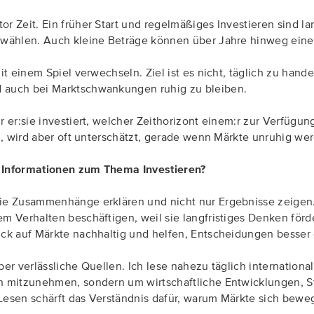
 Zeit. Ein früher Start und regelmäßiges Investieren sind lang
u wählen. Auch kleine Beträge können über Jahre hinweg ei
it einem Spiel verwechseln. Ziel ist es nicht, täglich zu hand
d auch bei Marktschwankungen ruhig zu bleiben.
r er:sie investiert, welcher Zeithorizont einem:r zur Verfüg
al, wird aber oft unterschätzt, gerade wenn Märkte unruhig we
n Informationen zum Thema Investieren?
sie Zusammenhänge erklären und nicht nur Ergebnisse zeigen.
m Verhalten beschäftigen, weil sie langfristiges Denken förd
ick auf Märkte nachhaltig und helfen, Entscheidungen besser
ber verlässliche Quellen. Ich lese nahezu täglich internatio
een mitzunehmen, sondern um wirtschaftliche Entwicklunge
Lesen schärft das Verständnis dafür, warum Märkte sich bewe