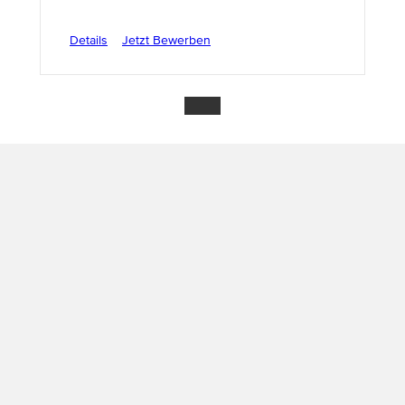
Details
Jetzt Bewerben
tze ich die Balance zwischen komplexen fachlichen Herausfor
d:innen unterschiedlichster Branchen und entwickeln geme
trauen, das uns geschenkt wird, sowie die Chance, junge Tale
kus, sondern vor allem auch das gemeinsame Wachstum und ein