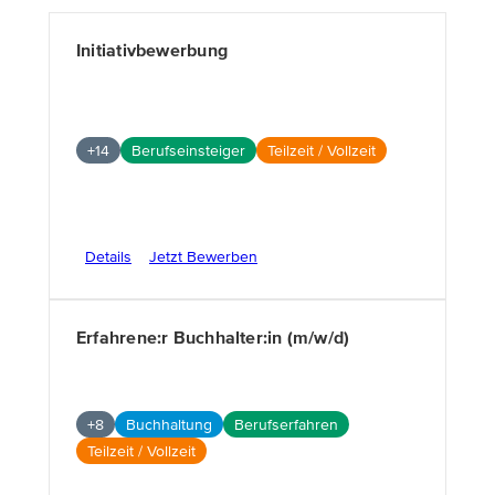
Initiativbewerbung
+14
Berufseinsteiger
Teilzeit / Vollzeit
Details
Jetzt Bewerben
Erfahrene:r Buchhalter:in (m/w/d)
+8
Buchhaltung
Berufserfahren
Teilzeit / Vollzeit