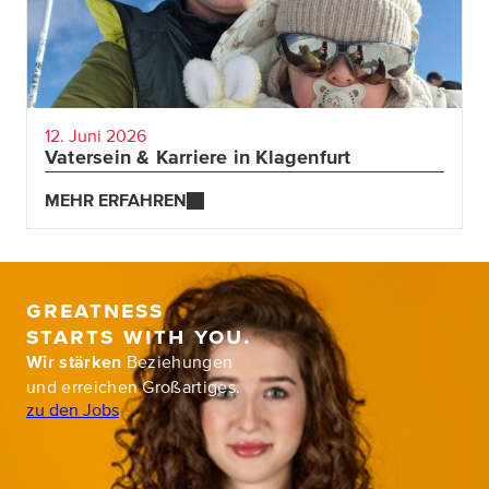
Papa-Sein miteinander zu verbinden.
12. Juni 2026
Vatersein & Karriere in Klagenfurt
MEHR ERFAHREN
MEHR ERFAHREN
Greatness
starts with you.
Wir stärken
Beziehungen
und erreichen Großartiges.
zu den Jobs