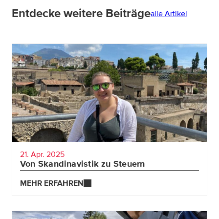
Entdecke weitere Beiträge
alle Artikel
Sarah hat ursprünglich Skandinavistik studiert –
heute berät sie Kund:innen in steuerlichen und
bilanziellen Fragen.
Wie es zu diesem ungewöhnlichen Quereinstieg
kam, welche Hürden sie meistern musste und
warum Durchhaltevermögen ihr Schlüssel zum
Erfolg war, erzählt sie in unserem aktuellen
Karriereblog.
21. Apr. 2025
Von Skandinavistik zu Steuern
MEHR ERFAHREN
MEHR ERFAHREN