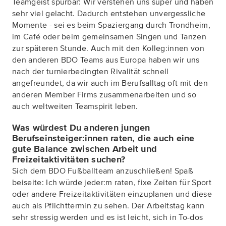
Teamgeist spürbar: Wir verstehen uns super und haben
sehr viel gelacht. Dadurch entstehen unvergessliche
Momente - sei es beim Spaziergang durch Trondheim,
im Café oder beim gemeinsamen Singen und Tanzen
zur späteren Stunde. Auch mit den Kolleg:innen von
den anderen BDO Teams aus Europa haben wir uns
nach der turnierbedingten Rivalität schnell
angefreundet, da wir auch im Berufsalltag oft mit den
anderen Member Firms zusammenarbeiten und so
auch weltweiten Teamspirit leben.
Was würdest Du anderen jungen
Berufseinsteiger:innen raten, die auch eine
gute Balance zwischen Arbeit und
Freizeitaktivitäten suchen?
Sich dem BDO Fußballteam anzuschließen! Spaß
beiseite: Ich würde jeder:m raten, fixe Zeiten für Sport
oder andere Freizeitaktivitäten einzuplanen und diese
auch als Pflichttermin zu sehen. Der Arbeitstag kann
sehr stressig werden und es ist leicht, sich in To-dos