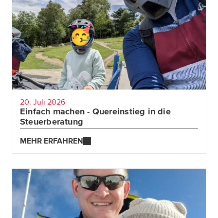
Von der Rechtsanwaltskanzlei bis hin zum
Manager eines Teams im Bereich Finanzstraf- und
Verfahrensrecht bei BDO: Bernhard ist seinen
ganz eigenen Weg gegangen. Er zeigt damit, wie
vielfältig die beruflichen Möglichkeiten mit
einem Wirtschafts- oder Jusstudium sind - von der
klassischen Karriere als Steuerberater:in bis hin
zum Quereinstieg in diesen Bereich.
20. Juli 2026
Einfach machen - Quereinstieg in die
Steuerberatung
MEHR ERFAHREN
MEHR ERFAHREN
Zwischen Steuerdschungel, Standortaufbau und
Kinder-ins-Bett-Bringen: Franz-Stefan zeigt, wie
moderne Arbeitszeitmodelle, Vertrauen sowie ein
starkes Team es möglich machen, Karriere und