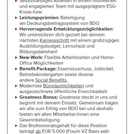
Selbstständiges Arbeiten in einem motivierten
und engagierten Team mit ausgeprägtem ESG-
Know-how
Leistungsprämien:
Beteiligung
am Deckungsbeitragssystem von BDO
Hervorragende Entwicklungsmöglichkeiten
:
Wir unterstützen dich gezielt bei deinem
nächsten
Karriereschritt
mit einem großzügigen
Ausbildungsbudget, Lernurlaub und
Bildungsdarlehen!
New Work:
Flexible Arbeitszeiten und Home-
Office Möglichkeiten
Benefit-Package:
Essenszuschuss, Jobticket,
Betriebskindergarten sowie diverse
andere
Social Benefits.
Modernste
Büroräumlichkeiten
und
ausgezeichnete öffentliche Erreichbarkeit
Greatness Bonus:
Greatness steckt in uns und
beginnt mit deinem Einsatz. Gemeinsam tragen
wir alle zum Erfolg von BDO bei und deshalb
bieten wir allen Mitarbeiter:innen eine
Gewinnbeteiligung.
Das Bruttomonatsgehalt für diese Position
beträgt
ab
EUR 5.000 (Fixum VZ Basis exkl.