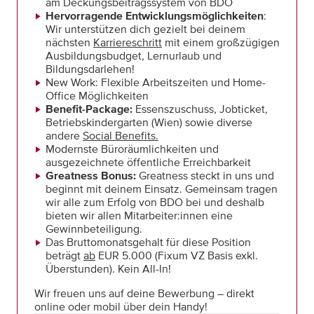
am Deckungsbeitragssystem von BDO
Hervorragende Entwicklungsmöglichkeiten
:
Wir unterstützen dich gezielt bei deinem
nächsten
Karriereschritt
mit einem großzügigen
Ausbildungsbudget, Lernurlaub und
Bildungsdarlehen!
New Work: Flexible Arbeitszeiten und Home-
Office Möglichkeiten
Benefit-Package:
Essenszuschuss, Jobticket,
Betriebskindergarten (Wien) sowie diverse
andere
Social Benefits.
Modernste Büroräumlichkeiten und
ausgezeichnete öffentliche Erreichbarkeit
Greatness Bonus:
Greatness steckt in uns und
beginnt mit deinem Einsatz. Gemeinsam tragen
wir alle zum Erfolg von BDO bei und deshalb
bieten wir allen Mitarbeiter:innen eine
Gewinnbeteiligung.
Das Bruttomonatsgehalt für diese Position
beträgt
ab
EUR 5.000 (Fixum VZ Basis exkl.
Überstunden). Kein All-In!
Wir freuen uns auf deine Bewerbung – direkt
online oder mobil über dein Handy!